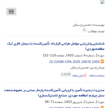
Toggle
vigation
نویسنده =
محسن ارسلان
3
تعداد مقالات:
شناسایی و ارزیابی عوامل طراحی قرارداد تأمین‌کننده با دیمتل فازی (یک
مطالعه‌موردی)
دوره 2، شماره 4، اسفند 1403، صفحه
118-152
10.22098/CPA.2025.16676.1059
مهناز زارعی؛ محسن ارسلان
1.41 M
مشاهده مقاله
اصل مقاله
مدیریت زنجیره تأمین با ارزیابی تأمین‌کننده پایدار مبتنی بر مفهوم صنعت
نسل چهارم (مطالعه موردی: صنایع لاستیک‌سازی)
دوره 2، شماره 2، شهریور 1403، صفحه
71-98