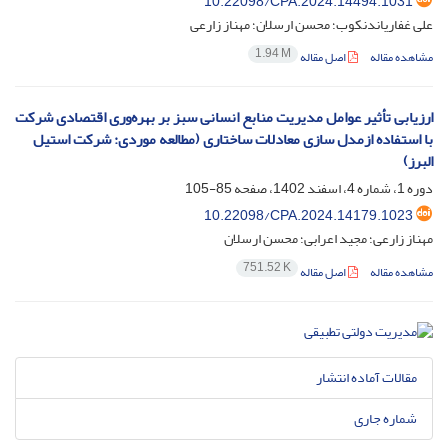
10.22098/CPA.2024.14494.1031
علی غفاریاندنکوب؛ محسن ارسلان؛ مهناز زارعی
1.94 M
مشاهده مقاله
اصل مقاله
ارزیابی تأثیر عوامل مدیریت منابع انسانی سبز بر بهره‌وری اقتصادی شرکت
با استفاده ازمدل سازی معادلات ساختاری (مطالعه موردی: شرکت استیل
البرز)
دوره 1، شماره 4، اسفند 1402، صفحه
85-105
10.22098/CPA.2024.14179.1023
مهناز زارعی؛ مجید اعرابی؛ محسن ارسلان
751.52 K
مشاهده مقاله
اصل مقاله
مقالات آماده انتشار
شماره جاری