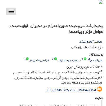
Toggle
vigation
پدیدارشناسی پدیده جنون احترام در مدیران ؛ اولویت‌بندی
عوامل مؤثر و پیامدها
مقالات آماده انتشار
نوع مقاله : مقاله پژوهشی
نویسندگان
3
2
1
علی امیدی
سعید یوسف وند
مرتضی فتحی فر
1
دانشگاه علوم پزشکی تهران
2
گروه مدیریت دولتی،دانشکده مدیریت و اقتصاد، دانشگاه تربیت مدرس
3
کارشناسی ارشد مدیریت دولتی گرایش طراحی سازمان، دانشگاه تهران،
دانشکده مدیریت و علوم سازمانی
10.22098/CPA.2026.19354.1194
چکیده