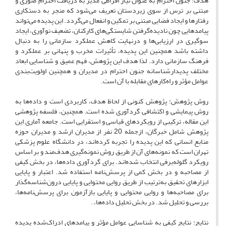
هدف: جنون احترام به عنوان نیاز افراطی مدیر به دریافت احترام صوری و
مبتنی بر ترس از سوی زیردستان تعریف می‌شود که منجر به دستکاری
رفتارها و ایجاد فضایی مبتنی بر تمکین و انفعال می‌گردد. این پدیده می‌تواند
پیامدهایی چون نادیده‌گرفتن شایستگی‌های کارکنان، تضعیف نوآوری، ایجاد
سوگیری در ارزیابی‌ها و درنهایت کاهش عملکرد سازمانی را به دنبال
داشته باشد همچنین این پدیده، تأثیرات مخرب و پنهانی بر عملکرد و
فرهنگ سازمانی دارد. لذا هدف این پژوهش، فهم عمیق و شناسایی ابعاد
مختلف پدیدارشناسانه جنون احترام در مدیران و همچنین اولویت‌بندی
عوامل مؤثر و راه‌کارهای مقابله با آن است.
روش پژوهش: پژوهش کنونی از لحاظ هدف، کاربردی است و داده‌ها به
روش پیمایشی و اکتشافی گردآوری شده است. همچنین، فلسفه پژوهشی
این مقاله، ترکیبی از رویکردهای قیاسی و استقرایی است. جامعه آماری این
پژوهش شامل خبرگان، ازجمله 20 نفر از مدیران ارشد و مدیران حوزه
منابع انسانی که این پدیده را تجربه کرده‌اند، در دانشگاه علوم پزشکی
تهران است که نمونه‌های آن از طریق روش نمونه‌گیری هدف‌مند و بر اساس
رویکرد گلوله‌برفی انتخاب شده‌اند. برای گردآوری داده‌ها، در بخش کیفی
از مصاحبه و در بخش کمی از پرسش‌نامه استفاده شد. اعتبار و پایایی
ابزارهای تحقیق به‌ترتیب از طریق روایی محتوایی و پایایی درون‌شناسه‌گذار
برای مصاحبه‌ها و روایی محتوایی و پایایی بازآزمون برای پرسش‌نامه‌ها،
بررسی و تحلیل شد. در بخش تحلیل داده‌ها، .
نتایج: نتایج کیفی به شناسایی عوامل مؤثر و پیامدهای ادراک‌شده پدیده