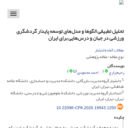
Toggle
vigation
تحلیل تطبیقی الگوها و مدل‌های توسعه پایدار گردشگری
ورزشی در جهان و درس‌هایی برای ایران
مقالات آماده انتشار
نوع مقاله : مقاله پژوهشی
نویسندگان
2
1
رحیم زارع
احمد محمودی
1
دانشیار گروه مدیریت بازرگانی، دانشکده مدیریت و حسابداری، دانشگاه علامه
طباطبائی، تهران، ایران
2
استادیار گروه مدیریت ورزشی، دانشکدۀ علوم ورزشی و تندرستی، دانشگاه
تهران، تهران، ایران.
10.22098/CPA.2026.19943.1250
چکیده
زمینه و هدف: گردشگری ورزشی به عنوان بخشی از گردشگری است که