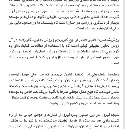
می‌تواند به دستیابی به توسعه پایدار نیز کمک کند. تاکنون، تحقیقات
مختلفی در این زمینه انجام شده‌اند که نیاز است مورد بررسی و تحلیل قرار
گیرند. هدف اصلی تحقیق حاضر، بررسی تطبیقی الگوها و مدل‌های توسعه
پایدار گردشگری ورزشی در جهان است که پیشنهادها و رهنمودهایی نیز
برای ایران مطرح ساخته است.
روش‌شناسی: تحقیق حاضر از نوع کاربردی و روش تحقیق بکار رفته در آن
روش تحلیل تطبیقی کیفی است که با استفاده از مطالعات کتابخانه‌ای به
گردآوری داده‌ها و اطلاعات پرداخته است. رویکرد اصلی این تحقیق، رویکرد
مورد محور است و از نظر شیوه استدلال، از رویکرد قیاسی بهره جسته
است.
یافته‌ها: یافته‌های این تحقیق نشان می‌دهد که مدل‌های موفق توسعه
پایدار گردشگری ورزشی در جهان بر پنج بُعد کلیدی شامل اقتصادی،
زیست‌محیطی، اجتماعی-فرهنگی، نهادی و مدیریتی استوار هستند. یافته‌ها
نشان می‌دهد که هیچ مدل موفقی صرفاً با تأکید بر یک بعد خاص به توسعه
پایدار دست پیدا نکرده است؛ بلکه آنچه کلید موفقیت بوده، ترکیب متوازن
و متناسب با شرایط بومی هر کشور تلقی می‌شود.
نتیجه‌گیری: در این مسیر، بهره‌گیری از مدل‌های موفق جهانی نه از راه
کپی‌برداری صرف، بلکه از طریق تطبیق هوشمندانه با شرایط فرهنگی،
اجتماعی و اقتصادی ایران، می‌تواند به میانبری مطمئن برای دستیابی به