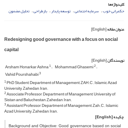
کلیدواژه‌ها
حکمرانی خوب
سرمایه اجتماعی
توسعه پایدار
بازطراحی
تحلیل مضمون
عنوان مقاله
[English]
Redesigning good governance with a focus on social
capital
نویسندگان
[English]
1
2
Arsham Honarkar Ashna
Mohammad Ghasemi
3
Vahid Pourshahabi
1
PhD Student, Department of Management, ZAH.C., Islamic Azad
University, Zahedan, Iran.
2
Associate Professor, Department of Management, University of
Sistan and Baluchestan, Zahedan, Iran.
3
Assistant Professor, Department of Management, Zah.C., Islamic
Azad University, Zahedan, Iran.
چکیده
[English]
Background and Objective: Good governance based on social