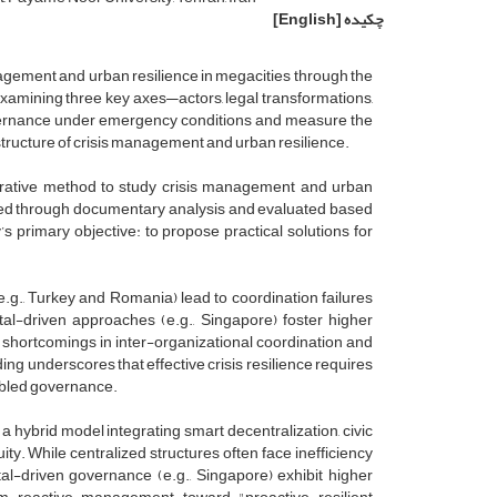
چکیده
[English]
anagement and urban resilience in megacities through the
mining three key axes—actors, legal transformations,
governance under emergency conditions and measure the
structure of crisis management and urban resilience.
parative method to study crisis management and urban
ected through documentary analysis and evaluated based
s primary objective: to propose practical solutions for
(e.g., Turkey and Romania) lead to coordination failures
tal-driven approaches (e.g., Singapore) foster higher
hortcomings in inter-organizational coordination and
ding underscores that effective crisis resilience requires
abled governance.
a hybrid model integrating smart decentralization, civic
ty. While centralized structures often face inefficiency
tal-driven governance (e.g., Singapore) exhibit higher