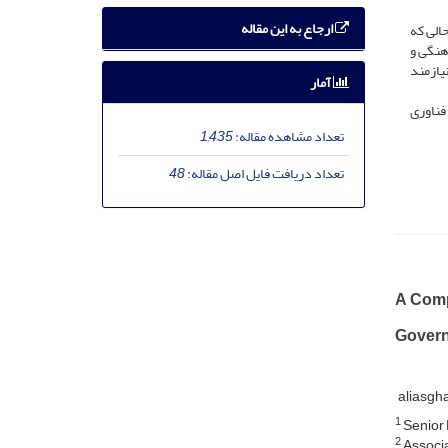
ارجاع به این مقاله
الی که
هنگی و
یازمند
آمار
فناوری
تعداد مشاهده مقاله:
1,435
تعداد دریافت فایل اصل مقاله:
48
A Comp
Gover
aliasgh
1
Senior 
2
Associa