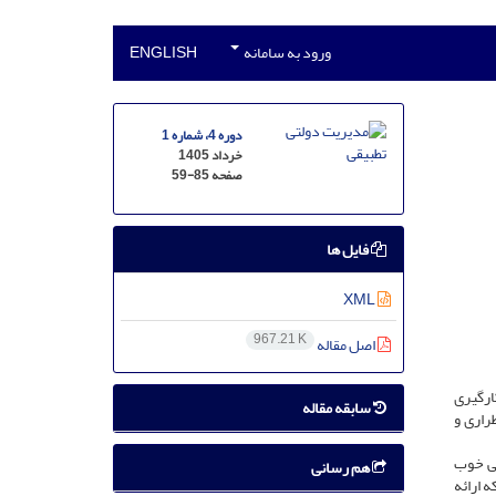
ورود به سامانه
ENGLISH
دوره 4، شماره 1
خرداد 1405
صفحه
59-85
فایل ها
XML
967.21 K
اصل مقاله
ارگیری
سابقه مقاله
راری و
نی خوب
هم رسانی
 ارائه