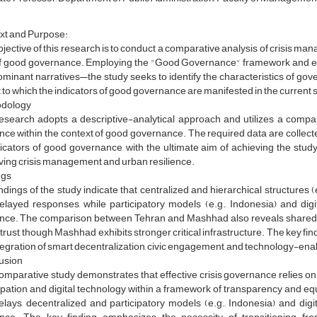
xt and Purpose:
jective of this research is to conduct a comparative analysis of crisis m
of good governance. Employing the "Good Governance" framework and exa
ominant narratives—the study seeks to identify the characteristics of 
 to which the indicators of good governance are manifested in the current 
dology
research adopts a descriptive-analytical approach and utilizes a com
ence within the context of good governance. The required data are coll
icators of good governance, with the ultimate aim of achieving the study’
ing crisis management and urban resilience.
ngs
ndings of the study indicate that centralized and hierarchical structures 
layed responses, while participatory models (e.g., Indonesia) and digi
ience. The comparison between Tehran and Mashhad also reveals shared s
 trust, though Mashhad exhibits stronger critical infrastructure. The key fin
tegration of smart decentralization, civic engagement, and technology-en
usion
omparative study demonstrates that effective crisis governance relies on 
ipation, and digital technology within a framework of transparency and equi
lays, decentralized and participatory models (e.g., Indonesia) and digi