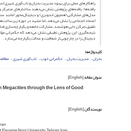
راهکارهای عملی برای بهبود مدیریت بحران و تاب‌آوری شهری ا
یافته‌ها: یافته‌های پژوهش نشان می‌دهند ساختارهای متمرکز و 
مدل‌های مشارکتی (همچون اندونزی) و دیجیتال‌محور (مانند سنگ
اعتماد اجتماعی را نشان می‌دهد، اما مشهد در حوزه زیرساخت‌های
تلفیق تمرکززدایی هوشمند، مشارکت جامعه و یکپارچه‌سازی فنا
نتیجه‌گیری: این پژوهش تطبیقی نشان می‌دهد که حکمرانی مؤث
دیجیتال را در چارچوبی از شفافیت و عدالت یکپارچه می‌سازد.
کلیدواژه‌ها
بحران
مدیریت بحران
حکمرانی خوب
تاب‌آوری شهری
مطالعه
عنوان مقاله
[English]
n Megacities through the Lens of Good
نویسندگان
[English]
Iran
, Payame Noor University, Tehran, Iran