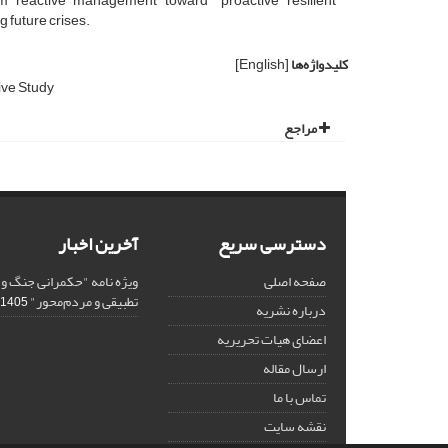
om reactive management toward "proactive resilient
 future crises.
کلیدواژه‌ها
[English]
ve Study
مراجع
دسترسی سریع
آخرین اخبار
صفحه اصلی
ویژه نامه "حکمرانی جنگ و
تطبیقی و مردم‌محور"
1405-03-02
درباره نشریه
اعضای هیات تحریریه
ارسال مقاله
تماس با ما
نقشه سایت