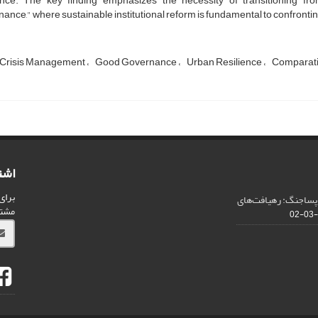
ience. The key finding emphasizes the necessity of transitioning fr
ance," where sustainable institutional reform is fundamental to confronting
Crisis Management
Good Governance
Urban Resilience
Comparati
اشت
برای
 پساجنگ: رهیافت‌های
مشت