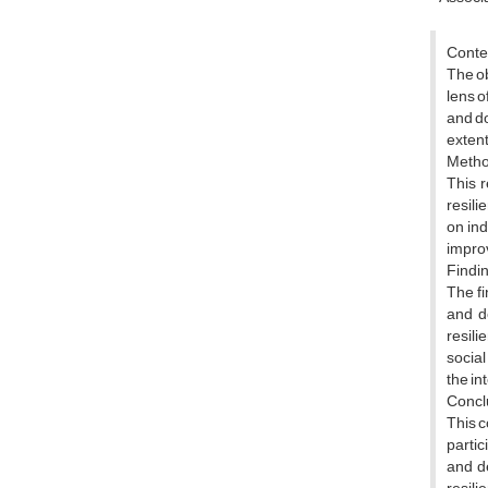
Conte
The ob
lens 
and d
extent
Metho
This 
resili
on ind
improv
Findi
The fi
and de
resil
social
the in
Concl
This c
partic
and de