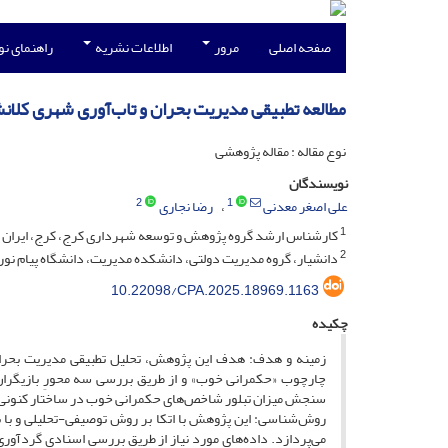
صفحه اصلی
مرور
اطلاعات نشریه
راهنمای ن
مطالعه تطبیقی مدیریت بحران و تاب‌آوری شهری کلان
نوع مقاله : مقاله پژوهشی
نویسندگان
2
1
علی اصغر معدنی
رضا نجاری
1
کارشناس ارشد گروه پژوهش و توسعه شهرداری کرج، کرج، ایران
2
دانشیار، گروه مدیریت دولتی، دانشکده مدیریت، دانشگاه پیام نور، 
10.22098/CPA.2025.18969.1163
چکیده
زمینه و هدف: هدف این پژوهش، تحلیل تطبیقی مدیریت بحران
چارچوب «حکمرانی خوب» و از طریق بررسی سه محورِ بازیگران،
سنجش میزان تبلور شاخص‌های حکمرانی خوب در ساختار کنونی 
روش‌شناسی: این پژوهش با اتکا بر روش توصیفی-تحلیلی و با 
می‌پردازد. داده‌های مورد نیاز از طریق بررسی اسنادی گردآ