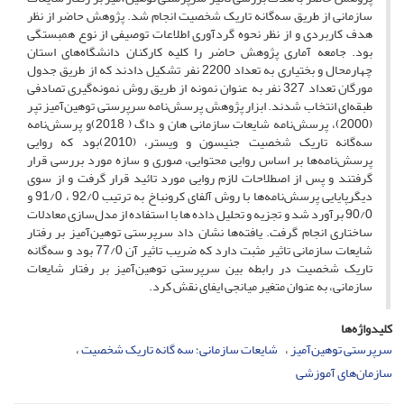
سازمانی از طریق سه‌گانه تاریک شخصیت انجام شد. پژوهش حاضر از نظر
هدف کاربردی و از نظر نحوه گردآوری اطلاعات توصیفی از نوع همبستگی
بود. جامعه آماری پژوهش حاضر را کلیه کارکنان دانشگاه‌های استان
چهارمحال و بختیاری به تعداد 2200 نفر تشکیل دادند که از طریق جدول
مورگان تعداد 327 نفر به عنوان نمونه از طریق روش نمونه‌گیری تصادفی
طبقه‌‌ای انتخاب شدند. ابزار پژوهش پرسش‌نامه سرپرستی توهین‌آمیز تپر
(2000)، پرسش‌نامه شایعات سازمانی هان و داگ ( 2018)و پرسش‌نامه
سه‌گانه تاریک شخصیت جنیسون و ویستر، (2010)بود که روایی
پرسش‌نامه‌ها بر اساس روایی محتوایی، صوری و سازه مورد بررسی قرار
گرفتند و پس از اصطلاحات لازم روایی مورد تائید قرار گرفت و از سوی
دیگرپایایی پرسش‌نامه‌ها با روش آلفای کرونباخ به ترتیب 92/0 ، 91/0 و
90/0 برآورد شد و تجزیه و تحلیل داده ها با استفاده از مدل‌سازی معادلات
ساختاری انجام گرفت. یافته‌ها نشان داد سرپرستی توهین‌آمیز بر رفتار
شایعات سازمانی تاثیر مثبت دارد که ضریب تاثیر آن 77/0 بود و سه‌گانه
تاریک شخصیت در رابطه بین سرپرستی توهین‌آمیز بر رفتار شایعات
سازمانی، به عنوان متغیر میانجی ایفای نقش کرد.
کلیدواژه‌ها
سرپرستی توهین‌آمیز
شایعات سازمانی؛ سه گانه تاریک شخصیت
سازمان‌های آموزشی