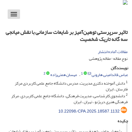
Toggle
vigation
تاثیر سرپرستی توهین‌آمیز بر شایعات سازمانی با نقش میانجی
سه گانه تاریک شخصیت
مقالات آماده انتشار
نوع مقاله : مقاله پژوهشی
نویسندگان
2
1
عباس قائدامینی هارونی
مهسان همتی‌زاده
1
دانش آموخته دکتری مدیریت، مدرس دانشگاه جامع علمی کاربردی مرکز
فارسان ، ایران
2
دانشجوی کارشناسی، مدیریت فرهنگی، دانشگاه جامع علمی کاربردی، مرکز
فرهنگی هنری دریژنو ، تهران ، ایران
10.22098/CPA.2025.18587.1132
چکیده
پژوهش حاضر با هدف بررسی تاثیر سرپرستی توهین‌آمیز بر رفتار شایعات