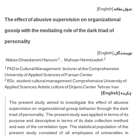
عنوان مقاله
[English]
The effect of abusive supervision on organizational
gossip with the mediating role of the dark triad of
personality
نویسندگان
[English]
1
2
Abbas Ghaedamini Harouni
Mahsan Hemtizadeh
1
PhD in Cultural Management, , lecturer at the Comprehensive
University of Applied Sciences of Farsan Center
2
BSc. student, cultural management, Comprehensive University of
Applied Sciences, Artistic culture of Drijeno Center, Tehran, Iran
چکیده
[English]
The present study aimed to investigate the effect of abusive
supervision on organizational gossip behavior through the dark
triad of personality. The present study was applied in terms of its
purpose and descriptive in terms of its data collection method,
and was of the correlation type. The statistical population of the
present study consisted of all employees of universities in