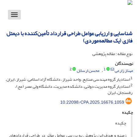
Toggle
vigation
شناسایی و ارزیابی عوامل طراحی قرارداد تأمین‌کننده با دیمتل
فازی (یک مطالعه‌موردی)
نوع مقاله : مقاله پژوهشی
نویسندگان
2
1
مهناز زارعی
محسن ارسلان
1
استادیار گروه مهندسی صنایع، واحد شیراز، دانشگاه آزاد اسلامی، شیراز، ایران.
2
استادیار گروه مدیریت دولتی، دانشکده مدیریت، دانشگاه ولی عصر (عج)،
رفسنجان، ایران
10.22098/CPA.2025.16676.1059
چکیده
چکیده
زمینه و هدف:این پژوهش به بررسی عوامل مؤثر در طراحی قراردادهای