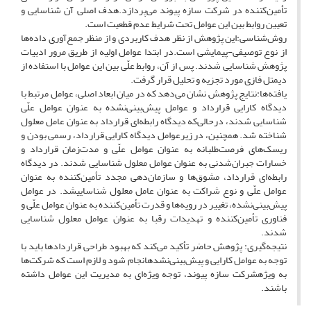
تأمین‌کننده در شرکت سازه پیوند می‌پردازد.هدف اصلی آن شناسایی و
تعیین روابط بین این عوامل تحت شرایط عدم قطعیت است.
روش‌شناسی:این پژوهش از نظر هدف کاربردی و از منظر جمع‌آوری داده‌ها
از نوع توصیفی-پیمایشی است.در ابتدا عوامل اولیه از طریق مرور ادبیات
پژوهش شناسایی شدند. پس از آن، روابط علّی بین این عوامل با استفاده از
دیمتل فازی مورد تجزیه و تحلیل قرار گرفت.
یافته‌ها:نتایج پژوهش نشان می‌دهد که در میان ابعاد اصلی، عوامل مرتبط با
دیدگاه کارایی قرارداد و عوامل پیش‌بینی‌نشده به عنوان عوامل علّی
شناسایی شدند، درحالی‌که دیدگاه رابطه‌ای قرارداد به عنوان عامل معلول
شناخته شد. همچنین، در زیرعوامل دیدگاه کارایی قرارداد، رسمی بودن و
ریسک‌های فرصت‌طلبانه به عنوان عوامل علّی و مدت‌زمان قرارداد و
خسارات جبران‌شدنی به عنوان عوامل معلول شناسایی شدند. در دیدگاه
رابطه‌ای قرارداد، مشوق‌ها و سازمان‌دهی مجدد تأمین‌کننده به عنوان
عوامل علّی و نوع شراکت به عنوان عامل معلول شناساییشد. در عوامل
پیش‌بینی‌نشده، تغییر در رویه‌ها و قدرت تأمین‌کننده به عنوان عوامل علّی و
فناوری تأمین‌کننده و تهدیدات رقبا به عنوان عوامل معلول شناسایی
شدند.
نتیجه‌گیری: پژوهش حاضر تأکید می‌کند که بهبود طراحی قراردادها باید با
توجه به عوامل کارایی و پیش‌بینی‌نشدهانجام شود و لازم است که شرکت‌ها
به ویژهشرکت سازه پیوند، توجه ویژه‌ای به مدیریت این عوامل داشته
باشند.