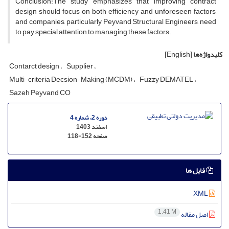
Conclusion:The study emphasizes that improving contract
design should focus on both efficiency and unforeseen factors,
and companies, particularly Peyvand Structural Engineers, need
to pay special attention to managing these factors.
کلیدواژه‌ها
[English]
Contarct design
Supplier
Multi-criteria Decsion-Making (MCDM)
Fuzzy DEMATEL
Sazeh Peyvand CO
دوره 2، شماره 4
اسفند 1403
صفحه
118-152
فایل ها
XML
1.41 M
اصل مقاله