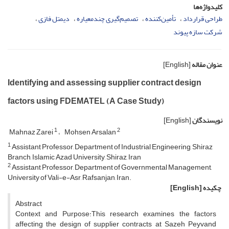
کلیدواژه‌ها
طراحی قرارداد
تأمین‌کننده
تصمیم‌گیری چندمعیاره
دیمتل فازی
شرکت سازه پیوند
عنوان مقاله
[English]
Identifying and assessing supplier contract design
factors using FDEMATEL (A Case Study)
نویسندگان
[English]
1
2
Mahnaz Zarei
Mohsen Arsalan
1
Assistant Professor, Department of Industrial Engineering, Shiraz
Branch, Islamic Azad University, Shiraz, Iran
2
Assistant Professor, Department of Governmental Management,
University of Vali-e-Asr, Rafsanjan, Iran.
چکیده
[English]
Abstract
Context and Purpose:This research examines the factors
affecting the design of supplier contracts at Sazeh Peyvand