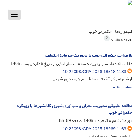
Toggle
vigation
کلیدواژه‌ها =
حکمرانی خوب
2
تعداد مقالات:
بازطراحی حکمرانی خوب با محوریت سرمایه اجتماعی
مقالات آماده انتشار، پذیرفته شده، انتشار آنلاین از تاریخ
26 اردیبهشت 1405
10.22098/CPA.2026.18518.1133
آرشام هنرکار آشنا؛ محمد قاسمی؛ وحید پورشهابی
مشاهده مقاله
مطالعه تطبیقی مدیریت بحران و تاب‌آوری شهری کلانشهرها با رویکرد
حکمرانی خوب
دوره 4، شماره 1، خرداد 1405، صفحه
59-85
10.22098/CPA.2025.18969.1163
علی اصغر معدنی؛ رضا نجاری