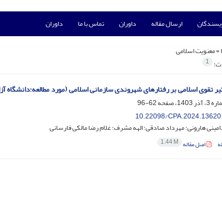
ویسندگان
ارسال مقاله
داوران
تماس با ما
داوران
 =
معنویت اسلامی
1
ات:
یر تقوی اسلامی بر رفتارهای شهروندی سازمانی اسلامی (مورد مطالعه:دانشگاه آز
62-96
10.22098/CPA.2024.13620
مینی هارونی؛ مهرداد صادقی؛ الهه مشرف؛ غلام رضا مالکی فارسانی
1.44 M
ه
اصل مقاله