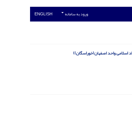
ورود به سامانه
ENGLISH
اد اسلامی واحد اصفهان(خوراسگان))