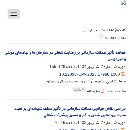
Toggle
vigation
کلیدواژه‌ها =
عدالت سازمانی
2
تعداد مقالات:
مطالعه تأثیر عدالت سازمانی بر رضایت شغلی در سازمان‌ها و نهادهای دولتی
و غیردولتی
دوره 3، شماره 2، شهریور 1404، صفحه
128-155
10.22098/CPA.2025.17968.1080
طاها عشایری؛ طاهره جهان پرور؛ سمیه قربانی جعفرلو
1.51 M
مشاهده مقاله
اصل مقاله
بررسی نقش میانجی عدالت سازمانی در تأثیر سقف شیشه‌ای بر تعهد
سازمانی، عجین شدن با کار و ﻣﺴﻴﺮ پیشرفت ﺷﻐﻠﻲ
دوره 2، شماره 2، شهریور 1403، صفحه
45-70