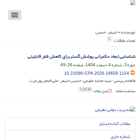
Toggle
vigation
نویسنده =
خنیفر، حسین
1
تعداد مقالات:
شناسایی ابعاد حکمرانی پوشش گستربرای کاهش فقر قابلیتی
دوره 3، شماره 4، اسفند 1404، صفحه
26-49
10.22098/CPA.2026.18658.1154
فاطمه رییسی؛ سید محمد مقیمی؛ حسین خنیفر؛ علی اصغر پورعزت
1.04 M
مشاهده مقاله
اصل مقاله
مقالات آماده انتشار
شماره جاری