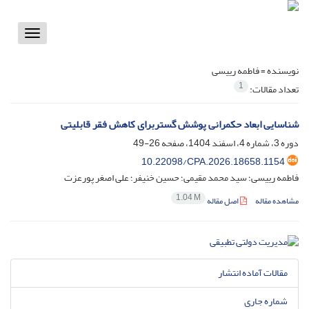
Toggle
vigation
نویسنده =
فاطمه رییسی
1
تعداد مقالات:
شناسایی ابعاد حکمرانی پوشش گستربرای کاهش فقر قابلیتی
دوره 3، شماره 4، اسفند 1404، صفحه
26-49
10.22098/CPA.2026.18658.1154
فاطمه رییسی؛ سید محمد مقیمی؛ حسین خنیفر؛ علی اصغر پورعزت
1.04 M
مشاهده مقاله
اصل مقاله
مقالات آماده انتشار
شماره جاری