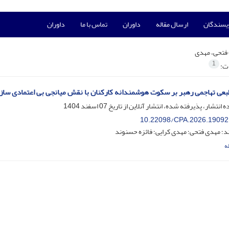
ویسندگان
ارسال مقاله
داوران
تماس با ما
داوران
فتحی، مهدی
1
ات:
بعی تهاجمی رهبر بر سکوت هوشمندانه کارکنان با نقش میانجی بی اعتمادی ساز
ه انتشار، پذیرفته شده، انتشار آنلاین از تاریخ
07 اسفند 1404
10.22098/CPA.2026.19092
؛ مهدی فتحی؛ مهدی کرایی؛ فائزه حسنوند
ه