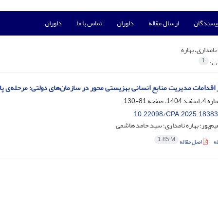
ویسندگان
ارسال مقاله
داوران
تماس با ما
داوران
نامداری، بهاره
1
ات:
از اقدامات مدیریت منابع انسانی بهزیستی محور در سازمان‌های دولتی: مرحله‌ی پ
81-130
10.22098/CPA.2025.18383
یم‌پور؛ بهاره نامداری؛ سید حامد هاشمی
1.85 M
ه
اصل مقاله