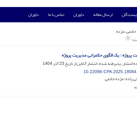
ویسندگان
ارسال مقاله
داوران
تماس با ما
داوران
حاتمی، مژده
1
ات:
 پروژه : یک الگوی حکمرانی مدیریت پروژه
ه انتشار، پذیرفته شده، انتشار آنلاین از تاریخ
23 آذر 1404
10.22098/CPA.2025.18084
 زاده؛ مژده حاتمی
ه