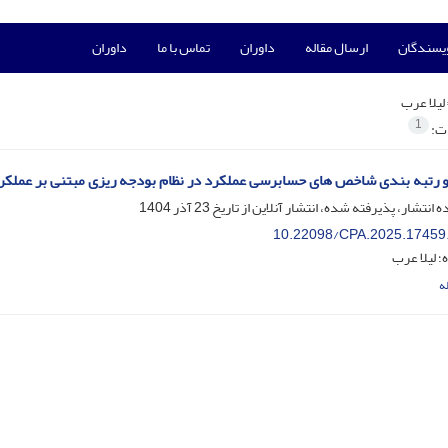
ویسندگان
ارسال مقاله
داوران
تماس با ما
داوران
لیلا عرب
1
ات:
 رتبه بندی شاخص های حسابرسی عملکرد در نظام بودجه ریزی مبتنی بر عملکر
ه انتشار، پذیرفته شده، انتشار آنلاین از تاریخ
23 آذر 1404
10.22098/CPA.2025.17459
 لیلا عرب
ه