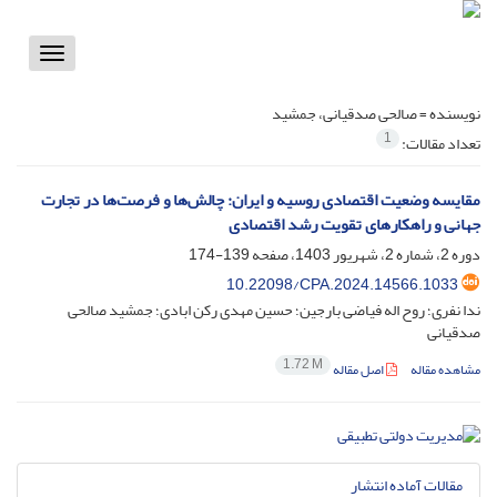
Toggle
vigation
نویسنده =
صالحی صدقیانی، جمشید
1
تعداد مقالات:
مقایسه وضعیت اقتصادی روسیه و ایران: چالش‌ها و فرصت‌ها در تجارت
جهانی و راهکارهای تقویت رشد اقتصادی
دوره 2، شماره 2، شهریور 1403، صفحه
139-174
10.22098/CPA.2024.14566.1033
ندا نفری؛ روح اله فیاضی بارجین؛ حسین مهدی رکن ابادی؛ جمشید صالحی
صدقیانی
1.72 M
مشاهده مقاله
اصل مقاله
مقالات آماده انتشار