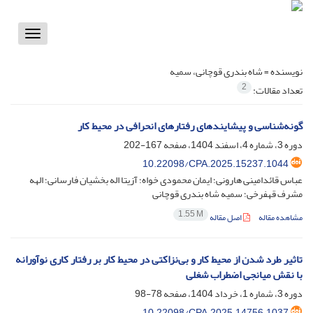
Toggle
vigation
نویسنده =
شاه بندری قوچانی، سمیه
2
تعداد مقالات:
گونه‌شناسی و پیشایندهای رفتارهای انحرافی در محیط کار
دوره 3، شماره 4، اسفند 1404، صفحه
167-202
10.22098/CPA.2025.15237.1044
عباس قائدامینی هارونی؛ ایمان محمودی خواه؛ آزیتا اله بخشیان فارسانی؛ الهه
مشرف قهفرخی؛ سمیه شاه بندری قوچانی
1.55 M
مشاهده مقاله
اصل مقاله
تاثیر طرد شدن از محیط کار و بی‌نزاکتی در محیط کار بر رفتار کاری نوآورانه
با نقش میانجی اضطراب شغلی
دوره 3، شماره 1، خرداد 1404، صفحه
78-98
10.22098/CPA.2025.14756.1037