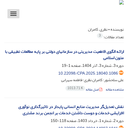
Toggle
vigation
نویسنده =
نظری، کامران
3
تعداد مقالات:
ارائه الگوی قاطعیت مدیریتی در سازمانهای دولتی بر پایه مطالعات تطبیقی با
متون اسلامی
دوره 3، شماره 3، آذر 1404، صفحه
1-19
10.22098/CPA.2025.18040.1086
علی سلحشور؛ کامران نظری؛ فاطمه سهرابی
1013.71 K
مشاهده مقاله
اصل مقاله
نقش تعدیل‌گر مدیریت منابع انسانی پایدار در تاثیرگذاری نوآوری
افزایشی خدمات و دوست داشتن خدمات بر انجمن برند مشتری
دوره 2، شماره 1، خرداد 1403، صفحه
118-150