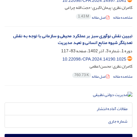
10.22098/CPA.2024.14997.1041
کامران نظری؛ پیمان اکبری؛ حجت الله چراغی
1.43 M
مشاهده مقاله
اصل مقاله
تبیین نقش نوآوری سبز بر عملکرد محیطی و سازمانی با توجه به نقش
تعدیلگر شیوه منابع انسانی و تعهد مدیریت
دوره 1، شماره 3، آذر 1402، صفحه
83-117
10.22098/CPA.2024.14190.1025
کامران نظری؛ محسن اعظمی
760.73 K
مشاهده مقاله
اصل مقاله
مقالات آماده انتشار
شماره جاری