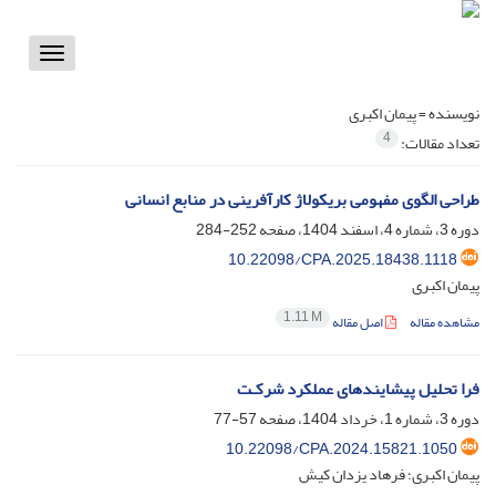
Toggle
vigation
نویسنده =
پیمان اکبری
4
تعداد مقالات:
طراحی الگوی مفهومی بریکولاژ کارآفرینی در منابع انسانی
دوره 3، شماره 4، اسفند 1404، صفحه
252-284
10.22098/CPA.2025.18438.1118
پیمان اکبری
1.11 M
مشاهده مقاله
اصل مقاله
فرا تحلیل پیشایندهای عملکرد شرکـت
دوره 3، شماره 1، خرداد 1404، صفحه
57-77
10.22098/CPA.2024.15821.1050
پیمان اکبری؛ فرهاد یزدان کیش