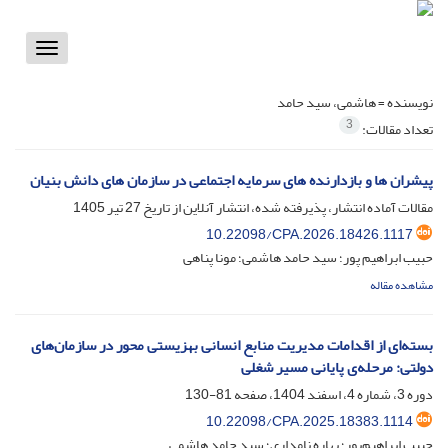
Toggle
vigation
نویسنده =
هاشمی، سید حامد
3
تعداد مقالات:
پیشران ها و بازدارنده های سرمایه اجتماعی در سازمان های دانش بنیان
مقالات آماده انتشار، پذیرفته شده، انتشار آنلاین از تاریخ
27 تیر 1405
10.22098/CPA.2026.18426.1117
حبیب ابراهیم پور؛ سید حامد هاشمی؛ مونا پناهی
مشاهده مقاله
بسته‌ا‌ی از اقدامات مدیریت منابع انسانی بهزیستی محور در سازمان‌های
دولتی: مرحله‌ی پایانی مسیر شغلی
دوره 3، شماره 4، اسفند 1404، صفحه
81-130
10.22098/CPA.2025.18383.1114
حبیب ابراهیم‌پور؛ بهاره نامداری؛ سید حامد هاشمی