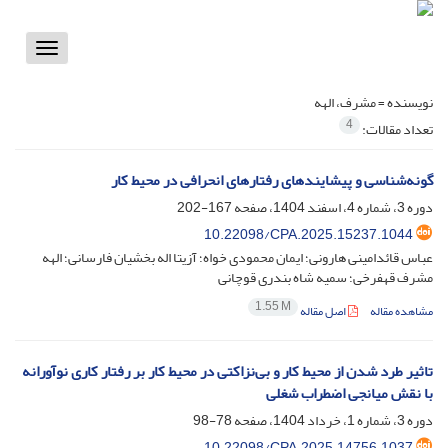
Toggle
vigation
نویسنده =
مشرف، الهه
4
تعداد مقالات:
گونه‌شناسی و پیشایندهای رفتارهای انحرافی در محیط کار
دوره 3، شماره 4، اسفند 1404، صفحه
167-202
10.22098/CPA.2025.15237.1044
عباس قائدامینی هارونی؛ ایمان محمودی خواه؛ آزیتا اله بخشیان فارسانی؛ الهه
مشرف قهفرخی؛ سمیه شاه بندری قوچانی
1.55 M
مشاهده مقاله
اصل مقاله
تاثیر طرد شدن از محیط کار و بی‌نزاکتی در محیط کار بر رفتار کاری نوآورانه
با نقش میانجی اضطراب شغلی
دوره 3، شماره 1، خرداد 1404، صفحه
78-98
10.22098/CPA.2025.14756.1037